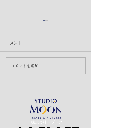
コメント
「背景の消込」
コメントを追加…
「記念撮影とスナップ撮
影」のお話
​株式会社ラプラス