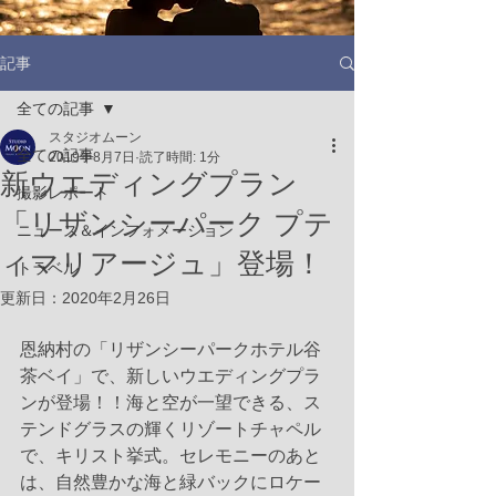
記事
全ての記事
スタジオムーン
全ての記事
2019年8月7日
読了時間: 1分
新ウエディングプラン
撮影レポート
「リザンシーパーク プテ
ニュース＆インフォメーション
ィマリアージュ」登場！
トラベル
更新日：
2020年2月26日
恩納村の「リザンシーパークホテル谷
茶ベイ」で、新しいウエディングプラ
ンが登場！！海と空が一望できる、ス
テンドグラスの輝くリゾートチャペル
で、キリスト挙式。セレモニーのあと
は、自然豊かな海と緑バックにロケー