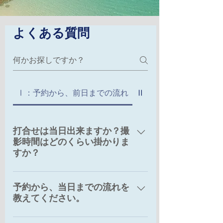
よくある質問
Ⅰ：予約から、前日までの流れ
Ⅱ：当日のスケジュー
打合せは当日出来ますか？撮
影時間はどのくらい掛かりま
すか？
打合せは、撮影当日に行います。沖
予約から、当日までの流れを
縄滞在の貴重なお時間を、有効にお
教えてください。
使いいただけます。撮影時間は、衣
装合わせからお仕度を含め約4時間30
電話やメールでやり取りさせていた
分～となり、追加撮影によって異な