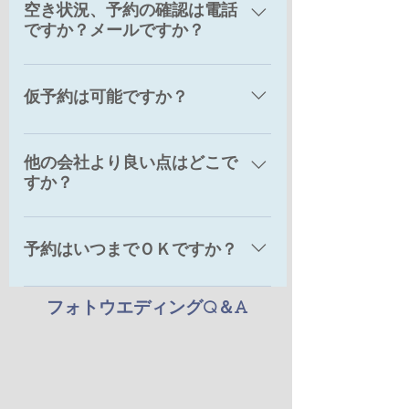
空き状況、予約の確認は電話
15時～が基本になります。どのプラ
ですか？メールですか？
ンも撮影時間の２～3時間前に店舗に
お越しいただけます。（季節や現地
電話やメールでご確認ください。撮
事情で変更になる場合もございま
影希望日（複数ご提示いただけると
仮予約は可能ですか？
す）
幸いです）、希望プランを教えてく
ださい。人気の時期など、空き状況
ピーク時期を除き、可能です。仮押
は日々変わりますので予めご了承く
他の会社より良い点はどこで
さえが出来る時期は、基本的に5日間
ださい。
すか？
とさせていただきます。
１：素晴らしいロケーションや、バ
リエーション豊かな衣装や、経験豊
予約はいつまでＯＫですか？
富なチームワークで、美しい写真が
残せること。２：衣装や小物などの
撮影場所、スタッフ、精算上の問題
​フォトウエディングQ＆A
追加代金がなく明朗会計なこと。
がなければ、いつでも可能です。今
３：撮影が「楽しかった」と言って
まで最短のお客様は2日前でした。
もらえる環境を作ること。