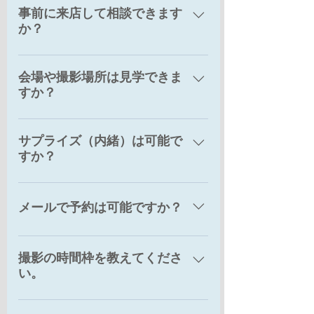
事前に来店して相談できます
だきます。申込書、約款、見積書、
ります。
か？
請求書、お衣装のサイズ確認などメ
ールでお送りします。撮影の約5日前
事前のご来店による相談は、基本的
に撮影当日の詳細の書面をメールに
会場や撮影場所は見学できま
に行っておりません。電話やメール
てお送りします。
すか？
で大丈夫です。
弊社のスタッフが付き添いの上での
サプライズ（内緒）は可能で
会場や撮影場所の見学はしておりま
すか？
せん。
はい、可能です。実際に実施される
ケースも多いです。ただし、事前に
メールで予約は可能ですか？
お衣装のサイズ等を教えていただい
たり、当日の来店までのスムーズな
メールだけの予約でも大丈夫です。
誘導はお客様の協力が必要になりま
撮影の時間枠を教えてくださ
予約後の書類のやり取りなど、すべ
す。
い。
てメールで対応することもできま
す。
撮影の開始時間は、沖縄：10時～＆