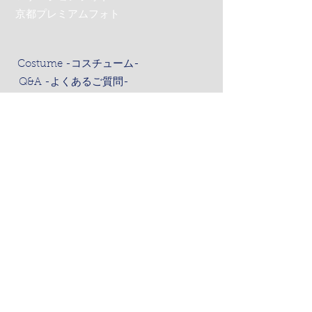
京都プレミアムフォト
Costume -コスチューム-
Q&A -よくあるご質問-
News -ニュース-
Contact -お問合わせ-
お問合わせ
アクセス
会社概要
撮影約款
プライバシーポリシー
採用情報