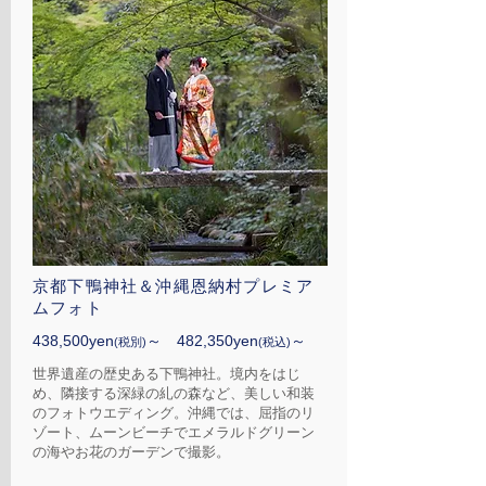
​京都下鴨神社＆沖縄恩納村プレミア
ムフォト
​438,500yen
～
482,350
yen
～
(
税別
)
(税込)
世界遺産の歴史ある下鴨神社。境内をはじ
め、隣接する深緑の糺の森など、美しい和装
のフォトウエディング。沖縄では、屈指のリ
ゾート、ムーンビーチでエメラルドグリーン
の海やお花のガーデンで撮影。