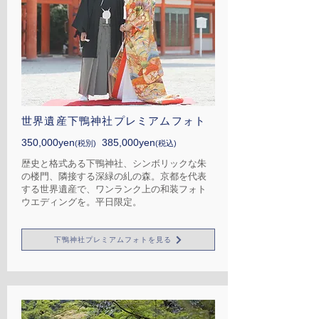
​世界遺産下鴨神社プレミアムフォト
​350,000yen
385,000yen
(
税別)
(税込)
歴史と格式ある下鴨神社、
シンボリックな朱
の楼門、隣接する深緑の糺の森。
京都を代表
する世界遺産で、ワンランク上の和装
フォト
ウエディングを。平日限定。
下鴨神社プレミアムフォトを見る