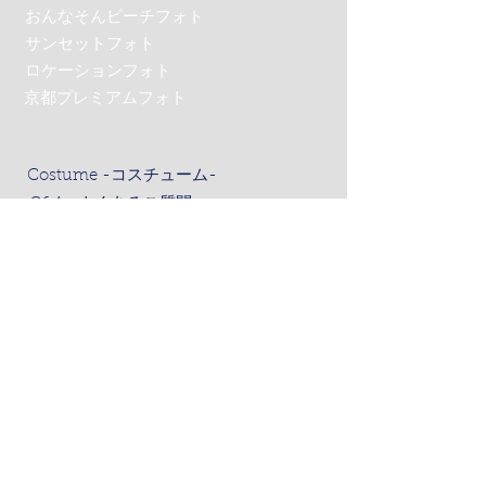
おんなそんビーチフォト
サンセットフォト
ロケーションフォト
京都プレミアムフォト
Costume -コスチューム-
Q&A -よくあるご質問-
News -ニュース-
Contact -お問合わせ-
お問合わせ
アクセス
会社概要
撮影約款
プライバシーポリシー