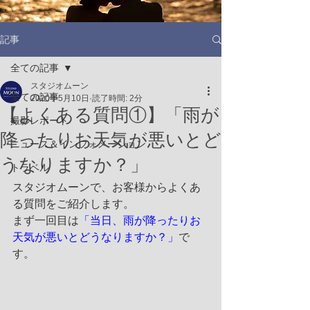
記事
全ての記事
スタジオムーン
全ての記事
2020年5月10日
読了時間: 2分
【よくある質問①】「雨が
撮影レポート
降ったりお天気が悪いとど
ニュース＆インフォメーション
うなりますか？」
トラベル
スタジオムーンで、お客様からよくあ
る質問をご紹介します。
まず一回目は
「当日、雨が降ったりお
天気が悪いとどうなりますか？」
で
す。