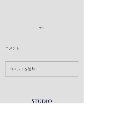
コメント
「背景の消込」
コメントを追加…
「記念撮影とスナップ撮
影」のお話