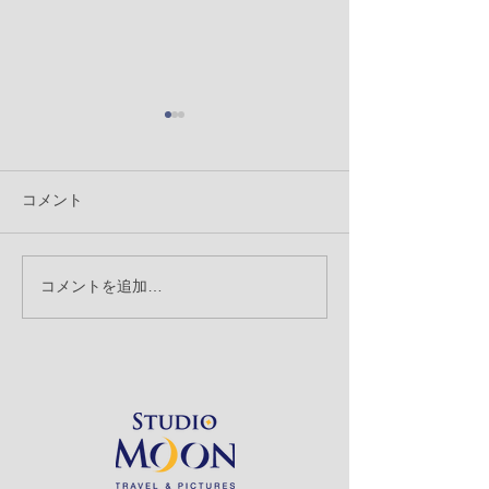
コメント
「背景の消込」
コメントを追加…
「記念撮影とスナップ撮
影」のお話