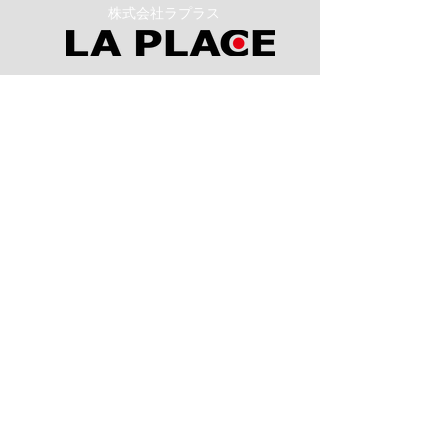
​株式会社ラプラス
スタジオムーン（株式会社ラプラス）
沖縄県国頭郡恩納村前兼久53-3
ｸｵﾘﾃｨﾏﾝｼｮﾝｺｰｽﾄﾋﾞｭｰ 3F
TEL：098-923-3330 080-4699-4367
FAX：098-923-3430
営業時間：10：00～19：00
スタジオムーンのフォトウエディング
スタジオムーン沖縄８つのポイント
スタジオムーン京都４つのポイント
沖縄恩納村フォトウエディング-
ムーンビーチ＆チャペル プレミアムフォト
ムーンビーチプレミアムフォト