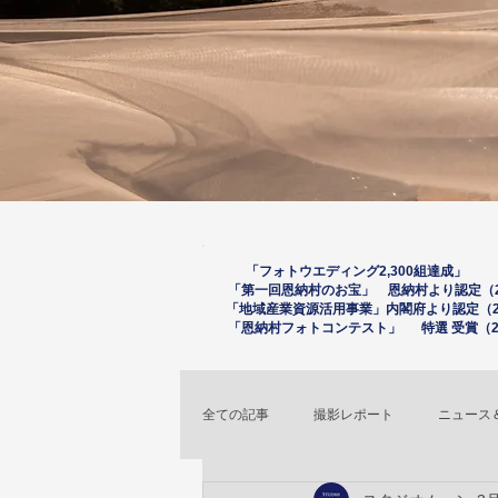
「フォトウエディング2,300組達成」 （
「第一回恩納村のお宝」 恩納村より認定（20
「
地域産業資源活用事
業」内閣府より認定（2
「恩納村フォトコンテスト」 特選 受賞（20
全ての記事
撮影レポート
ニュース