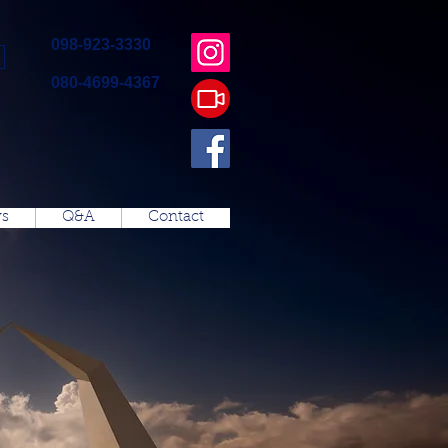
098-923-3330
080-4699-4367
s
Q&A
Contact