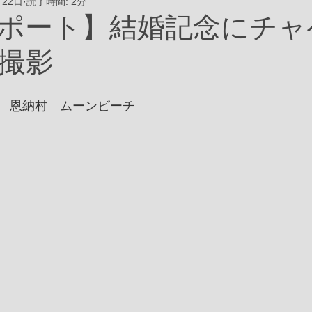
月22日
読了時間: 2分
ポート】結婚記念にチャ
撮影
　恩納村　ムーンビーチ 