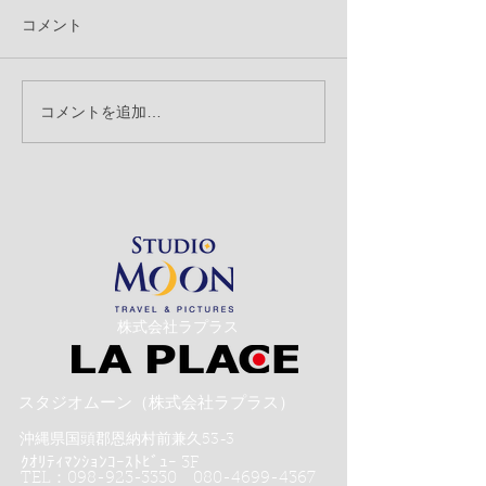
コメント
「背景の消込」
コメントを追加…
「記念撮影とスナップ撮
影」のお話
​株式会社ラプラス
スタジオムーン（株式会社ラプラス）
沖縄県国頭郡恩納村前兼久53-3
ｸｵﾘﾃｨﾏﾝｼｮﾝｺｰｽﾄﾋﾞｭｰ 3F
TEL：098-923-3330 080-4699-4367