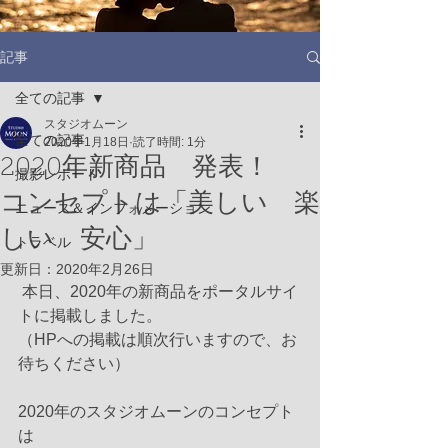
記事
全ての記事
スタジオムーン
全ての記事
2020年1月18日
読了時間: 1分
2020年新商品 発表！
撮影レポート
コンセプトは「美しい 楽
ニュース＆インフォメーション
しい 安心」
トラベル
更新日：
2020年2月26日
 本日、2020年の新商品をポータルサイ
トに掲載しました。
（HPへの掲載は順次行いますので、お
待ちください）
2020年のスタジオムーンのコンセプト
は