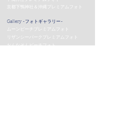
京都下鴨神社＆沖縄プレミアムフォト
Gallery -フォトギャラリー-
ムーンビーチプレミアムフォト
リザンシーパークプレミアムフォト
おんなそんビーチフォト
サンセットフォト
ロケーションフォト
京都プレミアムフォト
Costume -コスチューム-
Q&A -よくあるご質問-
News -ニュース-
Contact -お問合わせ-
お問合わせ
アクセス