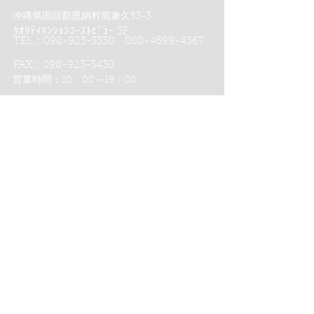
沖縄県国頭郡恩納村前兼久53-3
ｸｵﾘﾃｨﾏﾝｼｮﾝｺｰｽﾄﾋﾞｭｰ 3F
TEL：098-923-3330 080-4699-4367
FAX：098-923-3430
営業時間：10：00～19：00
スタジオムーンのフォトウエディング
スタジオムーン沖縄８つのポイント
スタジオムーン京都４つのポイント
沖縄恩納村フォトウエディング-
ムーンビーチ＆チャペル プレミアムフォト
ムーンビーチプレミアムフォト
リザンビーチ＆チャペル プレミアムフォト
おんなそんビーチフォト
かりゆしチャペル プレミアムフォト