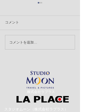
コメント
「背景の消込」
コメントを追加…
「記念撮影とスナップ撮
影」のお話
​株式会社ラプラス
スタジオムーン（株式会社ラプラス）