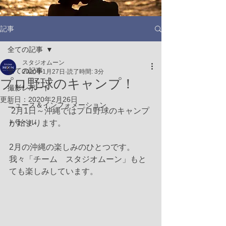
記事
全ての記事
スタジオムーン
全ての記事
2020年1月27日
読了時間: 3分
プロ野球のキャンプ！
撮影レポート
更新日：
2020年2月26日
ニュース＆インフォメーション
 2月1日～沖縄ではプロ野球のキャンプ
トラベル
が始まります。
2月の沖縄の楽しみのひとつです。
我々「チーム　スタジオムーン」もと
ても楽しみしています。 