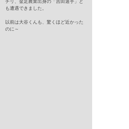
チリ、金足農業出身の「吉田選手」と
も遭遇できました。
以前は大谷くんも、驚くほど近かった
のに～ 