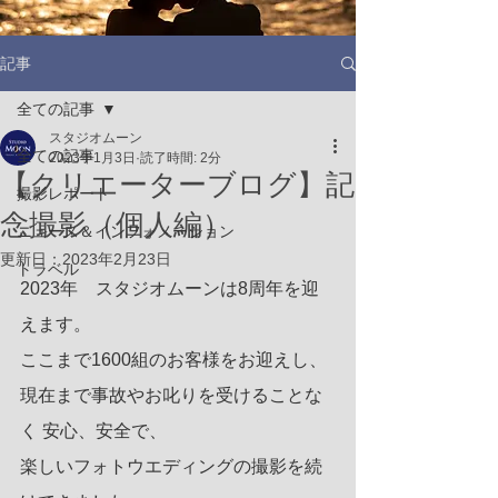
記事
全ての記事
スタジオムーン
全ての記事
2023年1月3日
読了時間: 2分
【クリエーターブログ】記
撮影レポート
念撮影（個人編）
ニュース＆インフォメーション
更新日：
2023年2月23日
トラベル
2023年　スタジオムーンは8周年を迎
えます。
ここまで1600組のお客様をお迎えし、
現在まで事故やお叱りを受けることな
く 安心、安全で、
楽しいフォトウエディングの撮影を続