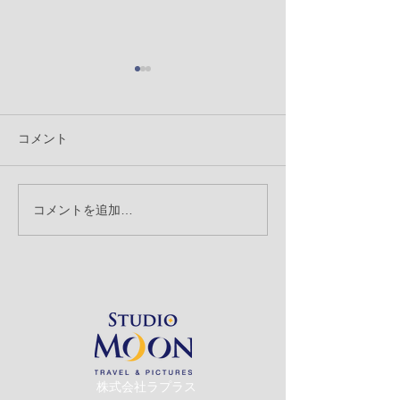
コメント
コメントを追加…
【クリエーターブログ】
【クリエーター
沖縄旅行中 携帯を使っ
創立記念日
ての写真の撮り方 ㉘
​株式会社ラプラス