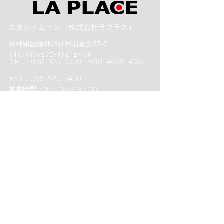
スタジオムーン（株式会社ラプラス）
沖縄県国頭郡恩納村前兼久53-3
ｸｵﾘﾃｨﾏﾝｼｮﾝｺｰｽﾄﾋﾞｭｰ 3F
TEL：098-923-3330 080-4699-4367
FAX：098-923-3430
営業時間：10：00～19：00
スタジオムーンのフォトウエディング
スタジオムーン沖縄８つのポイント
スタジオムーン京都４つのポイント
沖縄恩納村フォトウエディング-
ムーンビーチ＆チャペル プレミアムフォト
ムーンビーチプレミアムフォト
リザンビーチ＆チャペル プレミアムフォト