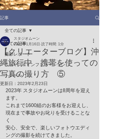
記事
全ての記事
スタジオムーン
全ての記事
2023年1月16日
読了時間: 1分
【クリエーターブログ】沖
撮影レポート
縄旅行中 携帯を使っての
ニュース＆インフォメーション
写真の撮り方 ⑤
トラベル
更新日：
2023年2月23日
2023年 スタジオムーンは8周年を迎え
ます。
これまで1600組のお客様をお迎えし、
現在まで事故やお叱りを受けることな
く
安心、安全で、楽しいフォトウエディ
ングの撮影を続けてきました。