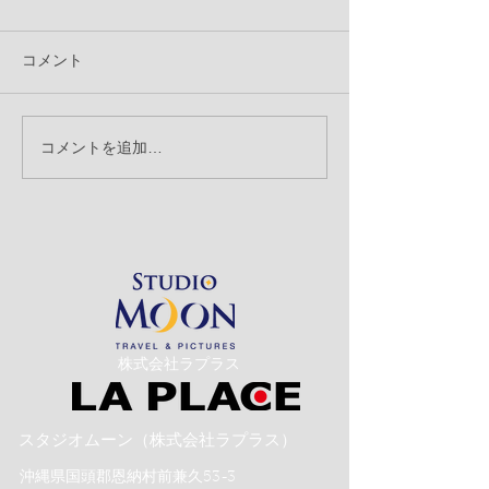
コメント
コメントを追加…
【クリエーターブログ】
【クリエーター
沖縄旅行中 携帯を使っ
創立記念日
ての写真の撮り方 ㉘
​株式会社ラプラス
スタジオムーン（株式会社ラプラス）
沖縄県国頭郡恩納村前兼久53-3