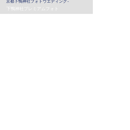
京都下鴨神社フォトウエディング-
下鴨神社プレミアムフォト
京都下鴨神社＆沖縄プレミアムフォト
Gallery -フォトギャラリー-
ムーンビーチプレミアムフォト
リザンシーパークプレミアムフォト
おんなそんビーチフォト
サンセットフォト
ロケーションフォト
京都プレミアムフォト
Costume -コスチューム-
Q&A -よくあるご質問-
News -ニュース-
Contact -お問合わせ-
お問合わせ