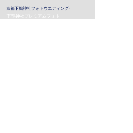
京都下鴨神社フォトウエディング-
下鴨神社プレミアムフォト
京都下鴨神社＆沖縄プレミアムフォト
Gallery -フォトギャラリー-
ムーンビーチプレミアムフォト
リザンシーパークプレミアムフォト
おんなそんビーチフォト
サンセットフォト
ロケーションフォト
京都プレミアムフォト
Costume -コスチューム-
Q&A -よくあるご質問-
News -ニュース-
Contact -お問合わせ-