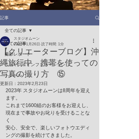
記事
全ての記事
スタジオムーン
全ての記事
2023年1月26日
読了時間: 1分
【クリエーターブログ】沖
撮影レポート
縄旅行中 携帯を使っての
ニュース＆インフォメーション
写真の撮り方 ⑮
トラベル
更新日：
2023年2月23日
2023年 スタジオムーンは8周年を迎え
ます。
これまで1600組のお客様をお迎えし、
現在まで事故やお叱りを受けることな
く
安心、安全で、楽しいフォトウエディ
ングの撮影を続けてきました。