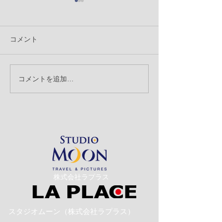
コメント
コメントを追加…
【クリエーターブログ】
【クリエーター
沖縄旅行中 携帯を使っ
創立記念日
ての写真の撮り方 ㉘
​株式会社ラプラス
スタジオムーン（株式会社ラプラス）