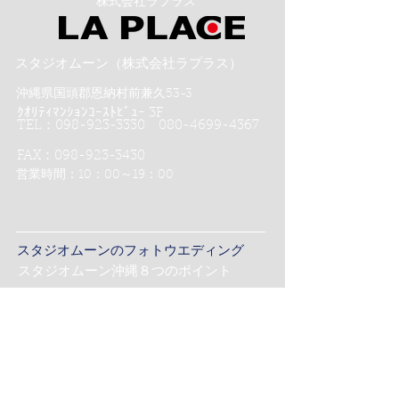
​株式会社ラプラス
スタジオムーン（株式会社ラプラス）
沖縄県国頭郡恩納村前兼久53-3
ｸｵﾘﾃｨﾏﾝｼｮﾝｺｰｽﾄﾋﾞｭｰ 3F
TEL：098-923-3330 080-4699-4367
FAX：098-923-3430
営業時間：10：00～19：00
スタジオムーンのフォトウエディング
スタジオムーン沖縄８つのポイント
スタジオムーン京都４つのポイント
沖縄恩納村フォトウエディング-
ムーンビーチ＆チャペル プレミアムフォト
ムーンビーチプレミアムフォト