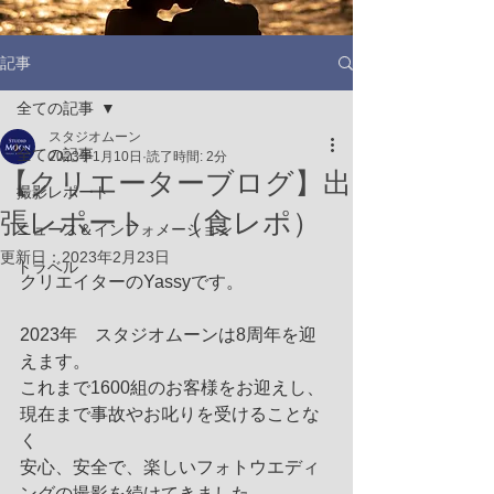
記事
全ての記事
スタジオムーン
全ての記事
2023年1月10日
読了時間: 2分
【クリエーターブログ】出
撮影レポート
張レポート （食レポ）
ニュース＆インフォメーション
更新日：
2023年2月23日
トラベル
クリエイターのYassyです。
2023年　スタジオムーンは8周年を迎
えます。
これまで1600組のお客様をお迎えし、
現在まで事故やお叱りを受けることな
く
安心、安全で、楽しいフォトウエディ
ングの撮影を続けてきました。