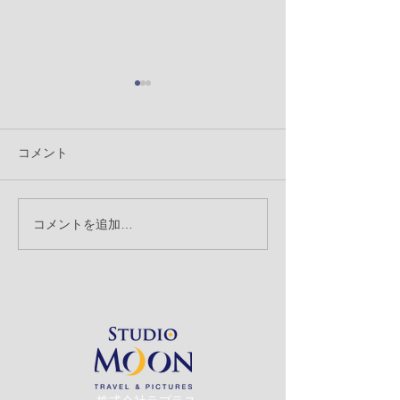
コメント
コメントを追加…
【クリエーターブログ】
【クリエーター
沖縄旅行中 携帯を使っ
創立記念日
ての写真の撮り方 ㉘