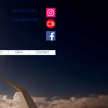
098-923-3330
080-4699-4367
s
Q&A
Contact