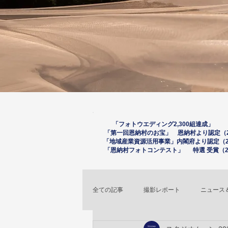
「フォトウエディング2,300組達成」 （
「第一回恩納村のお宝」 恩納村より認定（20
「
地域産業資源活用事
業」内閣府より認定（2
「恩納村フォトコンテスト」 特選 受賞（20
全ての記事
撮影レポート
ニュース