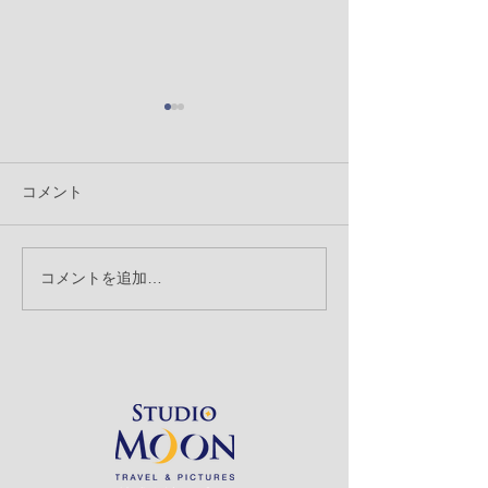
コメント
「背景の消込」
コメントを追加…
「記念撮影とスナップ撮
影」のお話