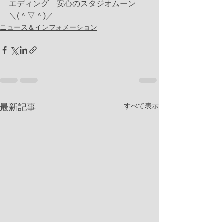
エディング　安心のスタジオムーン　
＼(＾▽＾)／ 
ニュース＆インフォメーション
すべて表示
最新記事