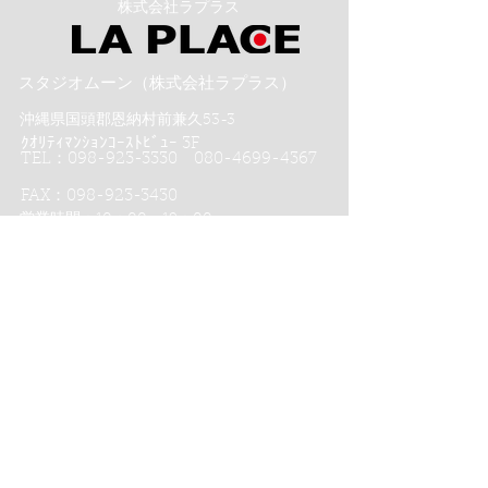
​株式会社ラプラス
スタジオムーン（株式会社ラプラス）
沖縄県国頭郡恩納村前兼久53-3
ｸｵﾘﾃｨﾏﾝｼｮﾝｺｰｽﾄﾋﾞｭｰ 3F
TEL：098-923-3330 080-4699-4367
FAX：098-923-3430
営業時間：10：00～19：00
スタジオムーンのフォトウエディング
スタジオムーン沖縄８つのポイント
スタジオムーン京都４つのポイント
沖縄恩納村フォトウエディング-
ムーンビーチ＆チャペル プレミアムフォト
ムーンビーチプレミアムフォト