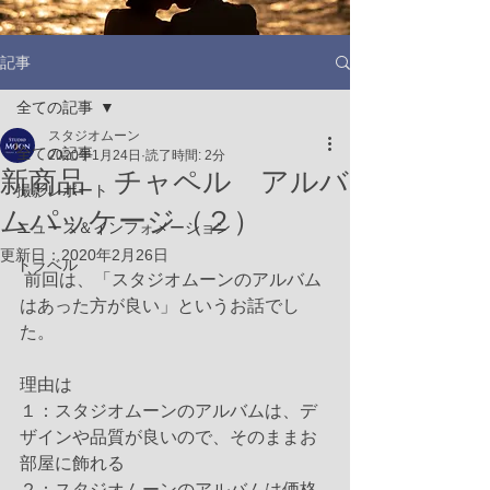
記事
全ての記事
スタジオムーン
全ての記事
2020年1月24日
読了時間: 2分
新商品 チャペル アルバ
撮影レポート
ムパッケージ（２）
ニュース＆インフォメーション
更新日：
2020年2月26日
トラベル
 前回は、「スタジオムーンのアルバム
はあった方が良い」というお話でし
た。
理由は
１：スタジオムーンのアルバムは、デ
ザインや品質が良いので、そのままお
部屋に飾れる
２：スタジオムーンのアルバムは価格