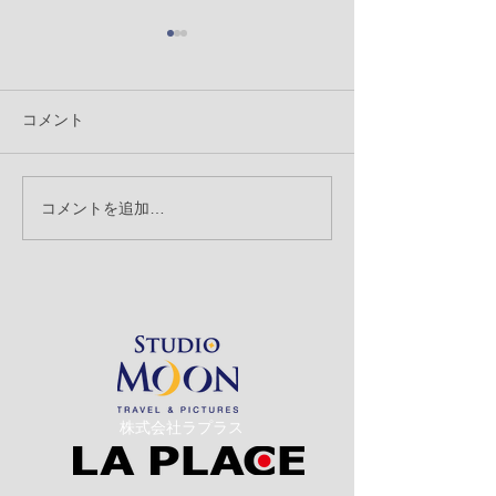
コメント
「背景の消込」
コメントを追加…
「記念撮影とスナップ撮
影」のお話
​株式会社ラプラス