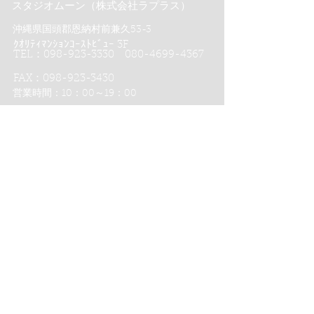
スタジオムーン（株式会社ラプラス）
沖縄県国頭郡恩納村前兼久53-3
ｸｵﾘﾃｨﾏﾝｼｮﾝｺｰｽﾄﾋﾞｭｰ 3F
TEL：098-923-3330 080-4699-4367
FAX：098-923-3430
営業時間：10：00～19：00
スタジオムーンのフォトウエディング
スタジオムーン沖縄８つのポイント
スタジオムーン京都４つのポイント
沖縄恩納村フォトウエディング-
ムーンビーチ＆チャペル プレミアムフォト
ムーンビーチプレミアムフォト
リザンビーチ＆チャペル プレミアムフォト
おんなそんビーチフォト
かりゆしチャペル プレミアムフォト