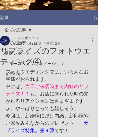
記事
全ての記事
スタジオムーン
全ての記事
2020年4月2日
読了時間: 2分
サプライズのフォトウエ
撮影レポート
ディング④
ニュース＆インフォメーション
フォトウエディングでは、いろんなお
トラベル
客様がおられます。
中には、
当日ご来店時まで内緒のサプ
ライズ！！
も。お店に来られた時の驚
かれるリアクションはさまざまです
が、やっぱりとっても嬉しそう。
今回は、新婦様にだけ内緒、新郎様や
ご家族みんなからのプレゼント、
「サ
プライズ特集」第４弾
です！