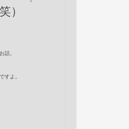
笑）
お話。
ですよ。