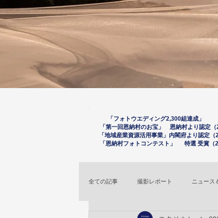
「フォトウエディング2,300組達成」 （
「第一回恩納村のお宝」 恩納村より認定（20
「
地域産業資源活用事
業」内閣府より認定（2
「恩納村フォトコンテスト」 特選 受賞（20
全ての記事
撮影レポート
ニュース