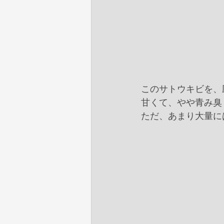
このサトウキビを、
甘くて、やや青み臭
ただ、あまり大量に