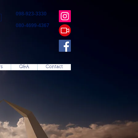
098-923-3330
080-4699-4367
s
Q&A
Contact