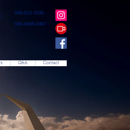
098-923-3330
080-4699-4367
s
Q&A
Contact