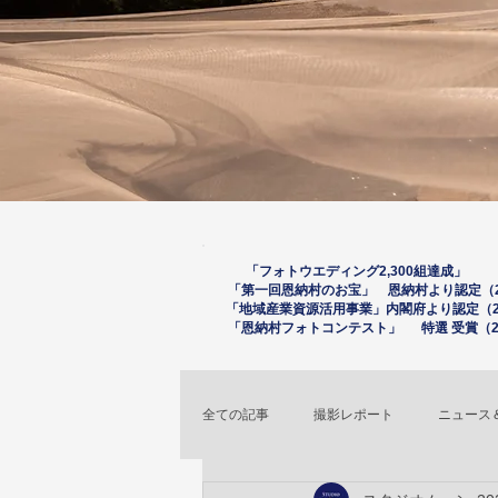
「フォトウエディング2,300組達成」 （
「第一回恩納村のお宝」 恩納村より認定（20
「
地域産業資源活用事
業」内閣府より認定（2
「恩納村フォトコンテスト」 特選 受賞（20
全ての記事
撮影レポート
ニュース