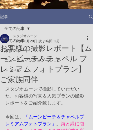
記事
全ての記事
スタジオムーン
全ての記事
2020年8月29日
読了時間: 2分
お客様の撮影レポート【ム
撮影レポート
ーンビーチ＆チャペル プ
ニュース＆インフォメーション
レミアムフォトプラン】
トラベル
ご家族同伴
スタジオムーンで撮影していただい
た、お客様の写真＆人気プランの撮影
レポートをご紹介致します。
今回は、
「ムーンビーチ＆チャペルプ
レミアムフォトプラン」
。
海と緑に包