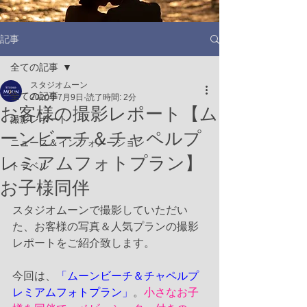
記事
全ての記事
スタジオムーン
全ての記事
2020年7月9日
読了時間: 2分
お客様の撮影レポート【ム
撮影レポート
ーンビーチ＆チャペルプ
ニュース＆インフォメーション
レミアムフォトプラン】
トラベル
お子様同伴
スタジオムーンで撮影していただい
た、お客様の写真＆人気プランの撮影
レポートをご紹介致します。
今回は、
「ムーンビーチ＆チャペルプ
レミアムフォトプラン」
。
小さなお子