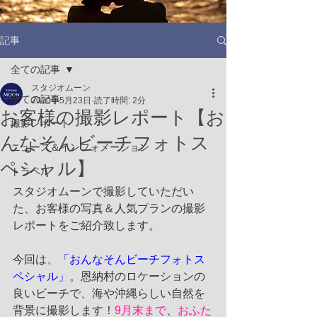
記事
全ての記事
スタジオムーン
全ての記事
2020年5月23日
読了時間: 2分
お客様の撮影レポート【お
撮影レポート
んなそんビーチフォトス
ニュース＆インフォメーション
ペシャル】
トラベル
スタジオムーンで撮影していただい
た、お客様の写真＆人気プランの撮影
レポートをご紹介致します。
今回は、
「おんなそんビーチフォトス
ペシャル」
。恩納村のロケーションの
良いビーチで、海や沖縄らしい自然を
背景に撮影します！
9月末まで
、
おふた