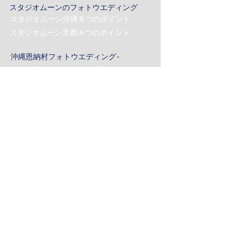
スタジオムーンのフォトウエディング
スタジオムーン沖縄８つのポイント
スタジオムーン京都４つのポイント
沖縄恩納村フォトウエディング-
ムーンビーチ＆チャペル プレミアムフォト
ムーンビーチプレミアムフォト
リザンビーチ＆チャペル プレミアムフォト
おんなそんビーチフォト
かりゆしチャペル プレミアムフォト
沖縄バウリニューアル
京都下鴨神社フォトウエディング-
下鴨神社プレミアムフォト
京都下鴨神社＆沖縄プレミアムフォト
Gallery -フォトギャラリー-
ムーンビーチプレミアムフォト