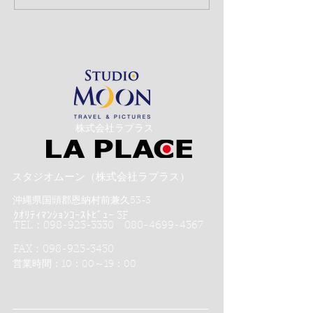
影」のお話
​株式会社ラプラス
スタジオムーン（株式会社ラプラス）
沖縄県国頭郡恩納村前兼久53-3
ｸｵﾘﾃｨﾏﾝｼｮﾝｺｰｽﾄﾋﾞｭｰ 3F
TEL：098-923-3330 080-4699-4367
FAX：098-923-3430
営業時間：10：00～19：00