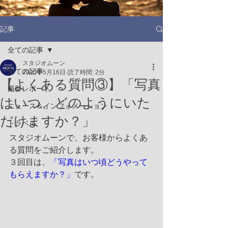
記事
全ての記事
スタジオムーン
全ての記事
2020年5月16日
読了時間: 2分
【よくある質問③】「写真
撮影レポート
はいつ、どのようにいた
ニュース＆インフォメーション
だけますか？」
トラベル
スタジオムーンで、お客様からよくあ
る質問をご紹介します。
３回目は、
「写真はいつ頃どうやって
もらえますか？」
です。